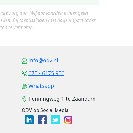
otste zorg aan. Wij aanvaarden echter geen
gheden. Bij toepassingen met hoge impact raden
en te verifiëren.
info@odv.nl
075 - 6175 950
Whatsapp
Penningweg 1 te Zaandam
ODV op Social Media