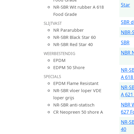
Star
NR-SBR Wit rubber A 618
Food Grade
SBR d
SLIJTVAST
NR Pararubber
NBR-S
NR-SBR Black Star 60
SBR
NR-SBR Red Star 40
NBR N
WEERBESTENDIG
EPDM
EDPM 50 Shore
NR-SB
A 618
SPECIALS
EPDM Flame Resistant
NR-SB
NR-SBR vloer loper VDE
A 621
loper grijs
NBR W
NR-SBR anti-statisch
627 F
CR Neopreen 50 shore A
NR-SB
40