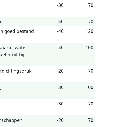
-30
70
r
-40
70
en goed bestand
-40
120
aarbij water,
-40
100
eter uit bij
afdichtingsdruk
-20
70
)
-30
100
-30
70
enschappen
-20
70