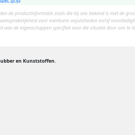
oper grijs
eden de productinformatie zoals die bij ons bekend is met de gro
 aansprakelijkheid voor eventuele onjuistheden en/of onvolledi
jd aan de eigenschappen specifiek voor die situatie door ons te lat
ubber en Kunststoffen
.