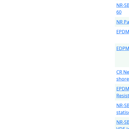
NR-SB
60
NR Pa
EPD
EDPM
CR Ne
shore
EPDM
Resis
NR-SB
stati
NR-SB