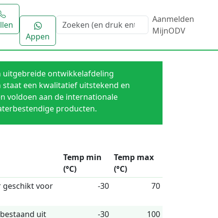
Aanmelden
llen
MijnODV
Appen
n uitgebreide ontwikkelafdeling
staat een kwalitatief uitstekend en
en voldoen aan de internationale
waterbestendige producten.
Temp min
Temp max
(°C)
(°C)
 geschikt voor
-30
70
bestaand uit
-30
100