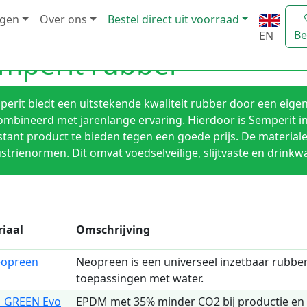
ngen
Over ons
Bestel direct uit voorraad
Be
EN
mperit rubber
erit biedt een uitstekende kwaliteit rubber door een eige
mbineerd met jarenlange ervaring. Hierdoor is Semperit in 
tant product te bieden tegen een goede prijs. De material
strienormen. Dit omvat voedselveilige, slijtvaste en drink
iaal
Omschrijving
eopreen
Neopreen is een universeel inzetbaar rubber
toepassingen met water.
 GREEN Evo
EPDM met 35% minder CO2 bij productie en 