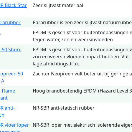
R Black Star
Zeer slijtvast materiaal
rarubber
Pararubber is een zeer slijtvast natuurrubbe
M
EPDM is geschikt voor buitentoepassingen 
tegen water, zon en weersinvloeden
 50 Shore
EPDM is geschikt voor buitentoepassingen w
zon en weersinvloeden impact hebben. Vult b
lage afdichtingsdruk.
opreen 50
Zachter Neopreen vult beter uit bij geringe 
 A
 Flame
Hoog brandbestendig EPDM (Hazard Level 3
tant
R anti-
NR-SBR anti-statisch rubber
sch
R vloer loper
NR-SBR loper met elektrisch isolerende eig