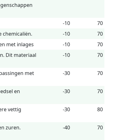
eigenschappen
-10
70
e chemicaliën.
-10
70
 en met inlages
-10
70
n. Dit materiaal
-10
70
epassingen met
-30
70
oedsel en
-30
70
re vettig
-30
80
en zuren.
-40
70