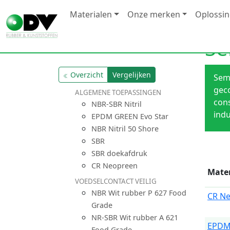
Materialen
Onze merken
Oplossi
Se
Overzicht
Vergelijken
Semp
geco
ALGEMENE TOEPASSINGEN
cons
NBR-SBR Nitril
indu
EPDM GREEN Evo Star
NBR Nitril 50 Shore
SBR
SBR doekafdruk
CR Neopreen
Mater
VOEDSELCONTACT VEILIG
NBR Wit rubber P 627 Food
CR N
Grade
NR-SBR Wit rubber A 621
EPDM
Food Grade