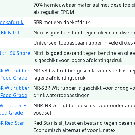
70% hernieuwbaar materiaal met dezelfde 
als regulier EPDM
oekafdruk
SBR met een doekafdruk.
BR Nitril
Nitril is goed bestand tegen olieën en divers
Universeel toepasbaar rubber in vele diktes
itril 50 Shore
Nitril is goed bestand tegen benzine en olieë
is geschikt voor lagere afdichtingsdruk
R Wit rubber
NR-SBR wit rubber geschikt voor voedselto
 Food Grade
lagere afdichtingsdruk
R Wit rubber
NR-SBR Wit rubber is geschikt voor droog v
 Food Grade
drinkwatertoepassingen
it rubber P
NBR-NR wit rubber geschikt voor onder ande
ood Grade
voedsel
R Red Star
Red Star is slijtvast en bestand tegen basen 
Economisch alternatief voor Linatex