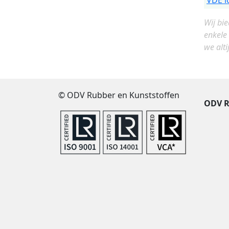
VDE l
Wij bi
enkele
we alti
© ODV Rubber en Kunststoffen
ODV R