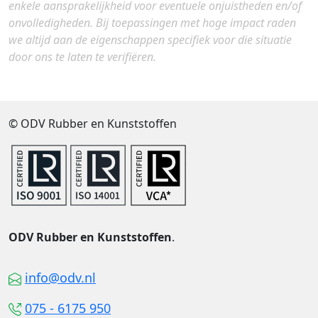
enkele aansprakelijkheid voor eventuele onjuistheden en/of
onvolledigheden. Bij toepassingen met hoge impact raden
we altijd aan de eigenschappen specifiek voor die situatie
door ons te laten te verifiëren.
© ODV Rubber en Kunststoffen
ODV Rubber en Kunststoffen
.
info@odv.nl
075 - 6175 950