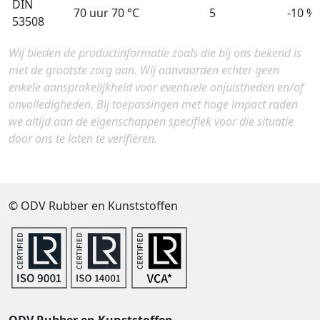
DIN
70 uur 70 °C
5
-10 %
53508
Wij bieden de productinformatie zoals die bij ons bekend is
met de grootste zorg aan. Wij aanvaarden echter geen
enkele aansprakelijkheid voor eventuele onjuistheden en/of
onvolledigheden. Bij toepassingen met hoge impact raden
we altijd aan de eigenschappen specifiek voor die situatie
door ons te laten te verifiëren.
© ODV Rubber en Kunststoffen