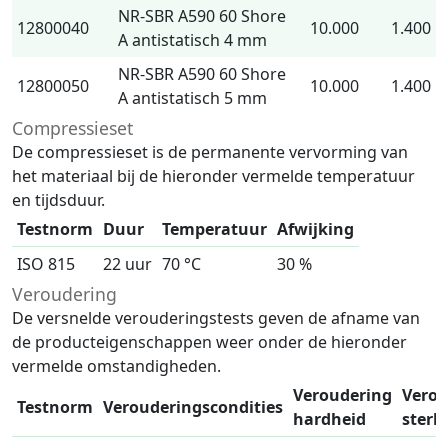
NR-SBR A590 60 Shore
12800040
10.000
1.400
A antistatisch 4 mm
NR-SBR A590 60 Shore
12800050
10.000
1.400
A antistatisch 5 mm
Compressieset
De compressieset is de permanente vervorming van
het materiaal bij de hieronder vermelde temperatuur
en tijdsduur.
Testnorm
Duur
Temperatuur
Afwijking
ISO 815
22 uur
70 °C
30 %
Veroudering
De versnelde verouderingstests geven de afname van
de producteigenschappen weer onder de hieronder
vermelde omstandigheden.
Veroudering
Verou
Testnorm
Verouderingscondities
hardheid
sterk