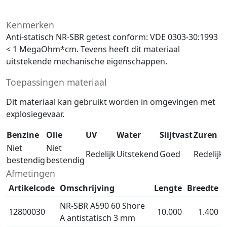
Kenmerken
Anti-statisch NR-SBR getest conform: VDE 0303-30:1993
< 1 MegaOhm*cm. Tevens heeft dit materiaal
uitstekende mechanische eigenschappen.
Toepassingen materiaal
Dit materiaal kan gebruikt worden in omgevingen met
explosiegevaar.
Benzine
Olie
UV
Water
Slijtvast
Zuren
Niet
Niet
Redelijk
Uitstekend
Goed
Redelijk
bestendig
bestendig
Afmetingen
Artikelcode
Omschrijving
Lengte
Breedte
NR-SBR A590 60 Shore
12800030
10.000
1.400
A antistatisch 3 mm