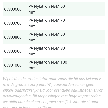
PA Nylatron NSM 60
65900600
mm
PA Nylatron NSM 70
65900700
mm
PA Nylatron NSM 80
65900800
mm
PA Nylatron NSM 90
65900900
mm
PA Nylatron NSM 100
65901000
mm
Wij bieden de productinformatie zoals die bij ons bekend is
met de grootste zorg aan. Wij aanvaarden echter geen
enkele aansprakelijkheid voor eventuele onjuistheden en/of
onvolledigheden. Bij toepassingen met hoge impact raden
we altijd aan de eigenschappen specifiek voor die situatie
door ons te laten te verifiëren.