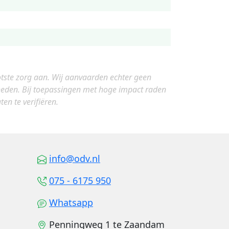
otste zorg aan. Wij aanvaarden echter geen
gheden. Bij toepassingen met hoge impact raden
en te verifiëren.
info@odv.nl
075 - 6175 950
Whatsapp
Penningweg 1 te Zaandam