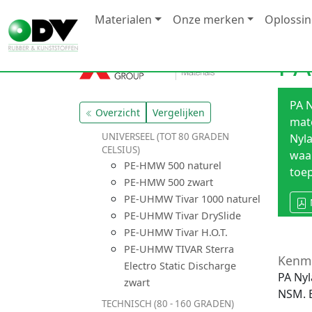
Materialen
Onze merken
Oplossi
PA
PA N
Overzicht
Vergelijken
mate
UNIVERSEEL (TOT 80 GRADEN
Nyla
CELSIUS)
waar
PE-HMW 500 naturel
toe
PE-HMW 500 zwart
PE-UHMW Tivar 1000 naturel
PE-UHMW Tivar DrySlide
PE-UHMW Tivar H.O.T.
PE-UHMW TIVAR Sterra
Kenm
Electro Static Discharge
PA Nyl
zwart
NSM. E
TECHNISCH (80 - 160 GRADEN)