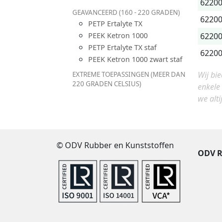
6220
GEAVANCEERD (160 - 220 GRADEN)
6220
PETP Ertalyte TX
6220
PEEK Ketron 1000
PETP Ertalyte TX staf
6220
PEEK Ketron 1000 zwart staf
Wij bi
EXTREME TOEPASSINGEN (MEER DAN
220 GRADEN CELSIUS)
enkele
we alti
© ODV Rubber en Kunststoffen
ODV R