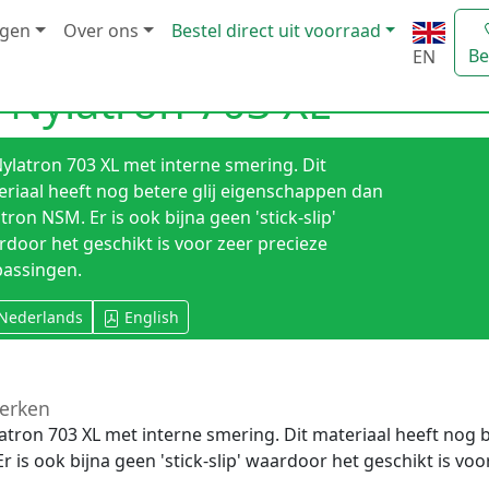
ngen
Over ons
Bestel direct uit voorraad
Be
EN
 Nylatron 703 XL
ylatron 703 XL met interne smering. Dit
riaal heeft nog betere glij eigenschappen dan
tron NSM. Er is ook bijna geen 'stick-slip'
door het geschikt is voor zeer precieze
passingen.
Nederlands
English
erken
atron 703 XL met interne smering. Dit materiaal heeft nog 
r is ook bijna geen 'stick-slip' waardoor het geschikt is vo