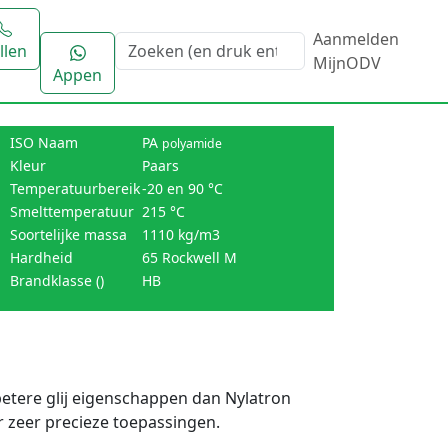
Aanmelden
llen
MijnODV
Appen
ISO Naam
PA
polyamide
Kleur
Paars
Temperatuurbereik
-20 en 90 °C
Smelttemperatuur
215 °C
Soortelijke massa
1110 kg/m3
Hardheid
65 Rockwell M
Brandklasse ()
HB
betere glij eigenschappen dan Nylatron
or zeer precieze toepassingen.