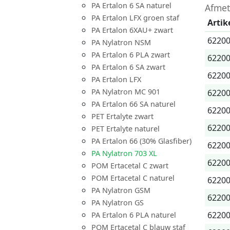
PA Ertalon 6 SA naturel
Afmet
PA Ertalon LFX groen staf
Artik
PA Ertalon 6XAU+ zwart
6220
PA Nylatron NSM
PA Ertalon 6 PLA zwart
6220
PA Ertalon 6 SA zwart
6220
PA Ertalon LFX
PA Nylatron MC 901
6220
PA Ertalon 66 SA naturel
6220
PET Ertalyte zwart
6220
PET Ertalyte naturel
PA Ertalon 66 (30% Glasfiber)
6220
PA Nylatron 703 XL
6220
POM Ertacetal C zwart
POM Ertacetal C naturel
6220
PA Nylatron GSM
6220
PA Nylatron GS
6220
PA Ertalon 6 PLA naturel
POM Ertacetal C blauw staf