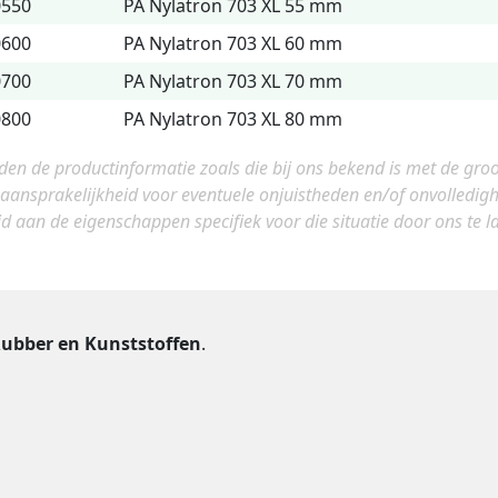
0550
PA Nylatron 703 XL 55 mm
0600
PA Nylatron 703 XL 60 mm
0700
PA Nylatron 703 XL 70 mm
0800
PA Nylatron 703 XL 80 mm
eden de productinformatie zoals die bij ons bekend is met de gro
 aansprakelijkheid voor eventuele onjuistheden en/of onvolledi
jd aan de eigenschappen specifiek voor die situatie door ons te lat
ubber en Kunststoffen
.