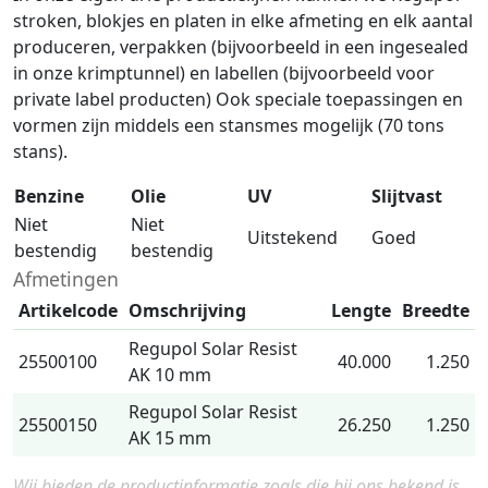
stroken, blokjes en platen in elke afmeting en elk aantal
produceren, verpakken (bijvoorbeeld in een ingesealed
in onze krimptunnel) en labellen (bijvoorbeeld voor
private label producten) Ook speciale toepassingen en
vormen zijn middels een stansmes mogelijk (70 tons
stans).
Benzine
Olie
UV
Slijtvast
Niet
Niet
Uitstekend
Goed
bestendig
bestendig
Afmetingen
Artikelcode
Omschrijving
Lengte
Breedte
Regupol Solar Resist
25500100
40.000
1.250
AK 10 mm
Regupol Solar Resist
25500150
26.250
1.250
AK 15 mm
Wij bieden de productinformatie zoals die bij ons bekend is