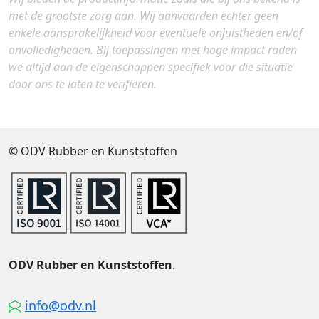
met de grootste zorg aan. Wij aanvaarden echter geen
enkele aansprakelijkheid voor eventuele onjuistheden en/of
onvolledigheden. Bij toepassingen met hoge impact raden
we altijd aan de eigenschappen specifiek voor die situatie
door ons te laten te verifiëren.
© ODV Rubber en Kunststoffen
ODV Rubber en Kunststoffen
.
info@odv.nl