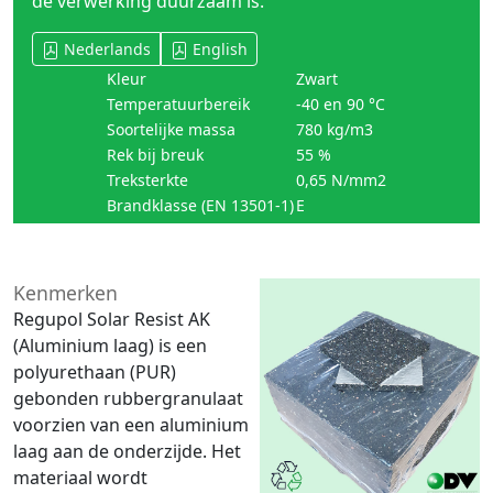
de verwerking duurzaam is.
Nederlands
English
Kleur
Zwart
Temperatuurbereik
-40 en 90 °C
Soortelijke massa
780 kg/m3
Rek bij breuk
55 %
Treksterkte
0,65 N/mm2
Brandklasse (EN 13501-1)
E
Kenmerken
Regupol Solar Resist AK
(Aluminium laag) is een
polyurethaan (PUR)
gebonden rubbergranulaat
voorzien van een aluminium
laag aan de onderzijde. Het
materiaal wordt