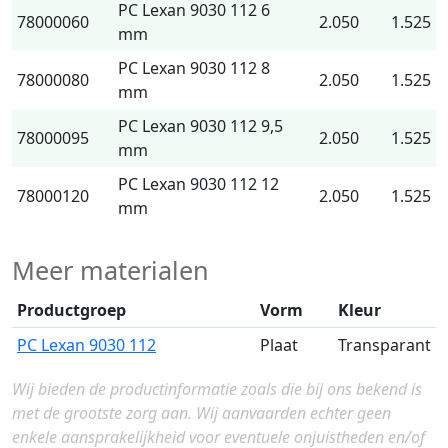
PC Lexan 9030 112 6
78000060
2.050
1.525
mm
PC Lexan 9030 112 8
78000080
2.050
1.525
mm
PC Lexan 9030 112 9,5
78000095
2.050
1.525
mm
PC Lexan 9030 112 12
78000120
2.050
1.525
mm
Meer materialen
Productgroep
Vorm
Kleur
PC Lexan 9030 112
Plaat
Transparant
Wij bieden de productinformatie zoals die bij ons bekend is
met de grootste zorg aan. Wij aanvaarden echter geen
enkele aansprakelijkheid voor eventuele onjuistheden en/of