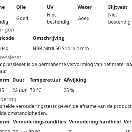
ne
Olie
UV
Water
Slijtvast
Niet
Niet
Goed
Goed
ndig
bestendig
bestendig
ingen
elcode
Omschrijving
0040
NBR Nitril 50 Shore 4 mm
essieset
pressieset is de permanente vervorming van het materiaa
ur.
norm
Duur
Temperatuur
Afwijking
15
22 uur
70 °C
25 %
dering
rsnelde verouderingstests geven de afname van de produc
lde omstandigheden.
norm
Verouderingscondities
Veroudering hardheid
Ver