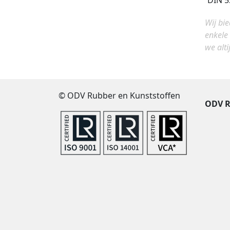
DIN 5
Wij bi
enkele
we alti
© ODV Rubber en Kunststoffen
ODV R