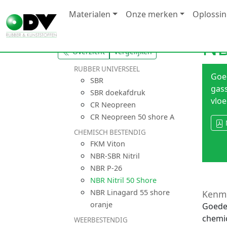
Materialen
Onze merken
Oplossi
NB
Overzicht
Vergelijken
RUBBER UNIVERSEEL
Goed
SBR
gass
SBR doekafdruk
vloe
CR Neopreen
CR Neopreen 50 shore A
CHEMISCH BESTENDIG
FKM Viton
NBR-SBR Nitril
NBR P-26
NBR Nitril 50 Shore
NBR Linagard 55 shore
Kenm
oranje
Goede 
chemi
WEERBESTENDIG