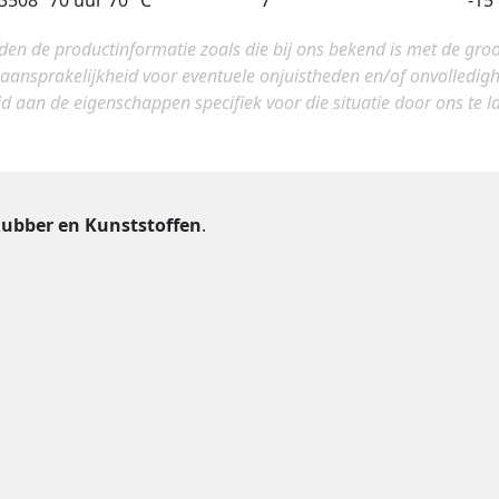
3508
70 uur 70 °C
7
-15
eden de productinformatie zoals die bij ons bekend is met de gro
 aansprakelijkheid voor eventuele onjuistheden en/of onvolledi
jd aan de eigenschappen specifiek voor die situatie door ons te lat
ubber en Kunststoffen
.