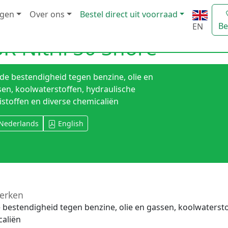
ngen
Over ons
Bestel direct uit voorraad
Be
EN
R Nitril 50 Shore
e bestendigheid tegen benzine, olie en
en, koolwaterstoffen, hydraulische
istoffen en diverse chemicaliën
Nederlands
English
erken
bestendigheid tegen benzine, olie en gassen, koolwaterstof
caliën