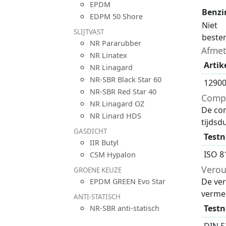
EPDM
Benzi
EDPM 50 Shore
Niet
SLIJTVAST
beste
NR Pararubber
Afmet
NR Linatex
Artik
NR Linagard
NR-SBR Black Star 60
1290
NR-SBR Red Star 40
Compr
NR Linagard OZ
De com
NR Linard HDS
tijdsdu
GASDICHT
Test
IIR Butyl
ISO 8
CSM Hypalon
Verou
GROENE KEUZE
De ve
EPDM GREEN Evo Star
verme
ANTI-STATISCH
Test
NR-SBR anti-statisch