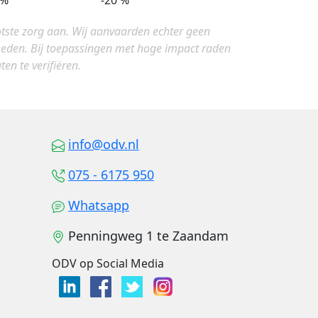
 %
-20 %
otste zorg aan. Wij aanvaarden echter geen
gheden. Bij toepassingen met hoge impact raden
en te verifiëren.
info@odv.nl
075 - 6175 950
Whatsapp
Penningweg 1 te Zaandam
ODV op Social Media