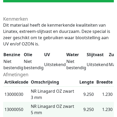
Kenmerken
Dit materiaal heeft de kenmerkende kwaliteiten van
Linatex, extreem-slijtvast en duurzaam. Deze special is
zeer geschikt om te gebruiken waar blootstelling aan
UV en/of OZON is.
Benzine
Olie
UV
Water
Slijtvast
Zur
Niet
Niet
Niet
Uitstekend
Uitstekend
Mat
bestendig
bestendig
bestendig
Afmetingen
Artikelcode
Omschrijving
Lengte
Breedte
NR Linagard OZ zwart
13000030
9.250
1.230
3 mm
NR Linagard OZ zwart
13000050
9.250
1.230
5 mm