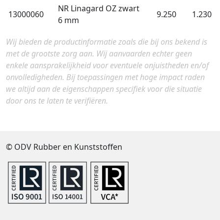
NR Linagard OZ zwart
13000060
9.250
1.230
6 mm
Wij bieden de productinformatie zoals die bij ons bekend is
met de grootste zorg aan. Wij aanvaarden echter geen
enkele aansprakelijkheid voor eventuele onjuistheden en/of
onvolledigheden. Bij toepassingen met hoge impact raden
we altijd aan de eigenschappen specifiek voor die situatie
door ons te laten te verifiëren.
© ODV Rubber en Kunststoffen