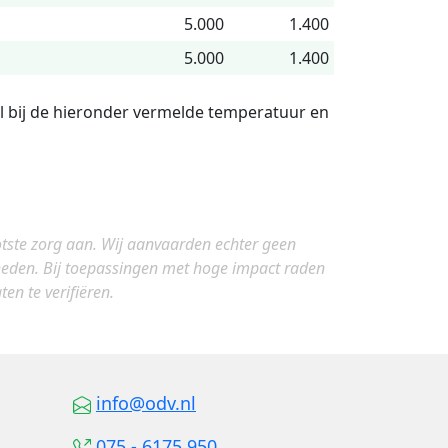
5.000
1.400
5.000
1.400
l bij de hieronder vermelde temperatuur en
otste zorg aan. Wij aanvaarden echter geen
gheden. Bij toepassingen met hoge impact raden
en te verifiëren.
info@odv.nl
075 - 6175 950