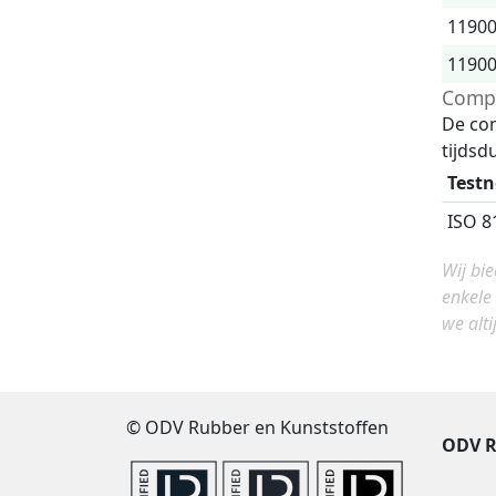
1190
1190
Compr
De com
tijdsdu
Test
ISO 8
Wij bi
enkele
we alti
© ODV Rubber en Kunststoffen
ODV R