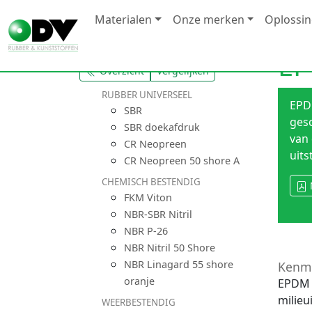
Materialen
Onze merken
Oplossi
EP
Overzicht
Vergelijken
RUBBER UNIVERSEEL
EPD
SBR
ges
SBR doekafdruk
van 
CR Neopreen
uit
CR Neopreen 50 shore A
CHEMISCH BESTENDIG
FKM Viton
NBR-SBR Nitril
NBR P-26
NBR Nitril 50 Shore
NBR Linagard 55 shore
Kenm
oranje
EPDM m
milieu
WEERBESTENDIG