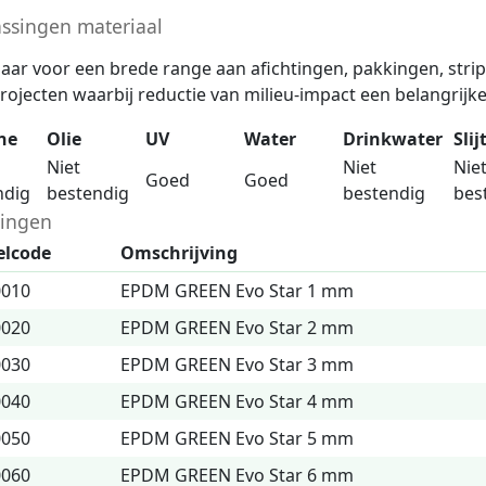
ssingen materiaal
aar voor een brede range aan afichtingen, pakkingen, strip
rojecten waarbij reductie van milieu-impact een belangrijke 
ne
Olie
UV
Water
Drinkwater
Slij
Niet
Niet
Nie
Goed
Goed
ndig
bestendig
bestendig
bes
ingen
elcode
Omschrijving
0010
EPDM GREEN Evo Star 1 mm
0020
EPDM GREEN Evo Star 2 mm
0030
EPDM GREEN Evo Star 3 mm
0040
EPDM GREEN Evo Star 4 mm
0050
EPDM GREEN Evo Star 5 mm
0060
EPDM GREEN Evo Star 6 mm