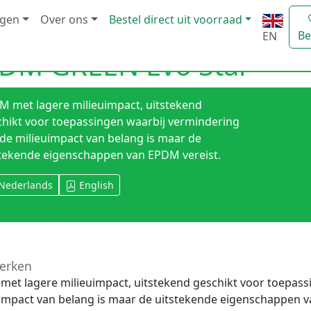
ngen
Over ons
Bestel direct uit voorraad
Be
EN
DM GREEN Evo Star
M met lagere milieuimpact, uitstekend
chikt voor toepassingen waarbij vermindering
de milieuimpact van belang is maar de
stekende eigenschappen van EPDM vereist.
Nederlands
English
erken
et lagere milieuimpact, uitstekend geschikt voor toepass
impact van belang is maar de uitstekende eigenschappen v