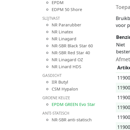
EPDM
Toepa
EDPM 50 Shore
Bruikb
SLIJTVAST
NR Pararubber
voor p
NR Linatex
Benzi
NR Linagard
Niet
NR-SBR Black Star 60
beste
NR-SBR Red Star 40
Afmet
NR Linagard OZ
NR Linard HDS
Artik
GASDICHT
1190
IIR Butyl
1190
CSM Hypalon
1190
GROENE KEUZE
EPDM GREEN Evo Star
1190
ANTI-STATISCH
1190
NR-SBR anti-statisch
1190