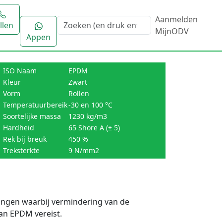
Aanmelden
llen
MijnODV
Appen
ISO Naam
EPDM
Kleur
Zwart
Vorm
Rollen
Temperatuurbereik
-30 en 100 °C
Soortelijke massa
1230 kg/m3
Hardheid
65 Shore A (± 5)
Rek bij breuk
450 %
Treksterkte
9 N/mm2
ingen waarbij vermindering van de
an EPDM vereist.