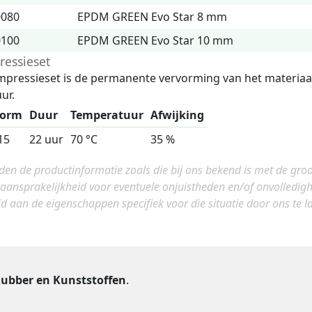
0080
EPDM GREEN Evo Star 8 mm
0100
EPDM GREEN Evo Star 10 mm
essieset
pressieset is de permanente vervorming van het materiaa
ur.
norm
Duur
Temperatuur
Afwijking
15
22 uur
70 °C
35 %
eden de productinformatie zoals die bij ons bekend is met de gro
 aansprakelijkheid voor eventuele onjuistheden en/of onvolledi
jd aan de eigenschappen specifiek voor die situatie door ons te lat
ubber en Kunststoffen
.