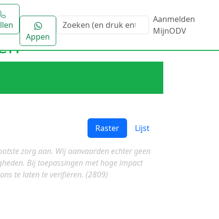
Aanmelden
llen
MijnODV
Appen
len
Raster
Lijst
rootste zorg aan. Wij aanvaarden echter geen
igheden. Bij toepassingen met hoge impact
ns te laten te verifiëren. (2809)