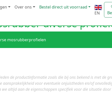
ngen
Over ons
Bestel direct uit voorraad
Be
EN
srubber diverse profie
erse mosrubberprofielen
ieden de productinformatie zoals die bij ons bekend is met de g
e aansprakelijkheid voor eventuele onjuistheden en/of onvolled
 we altijd aan de eigenschappen specifiek voor die situatie door o