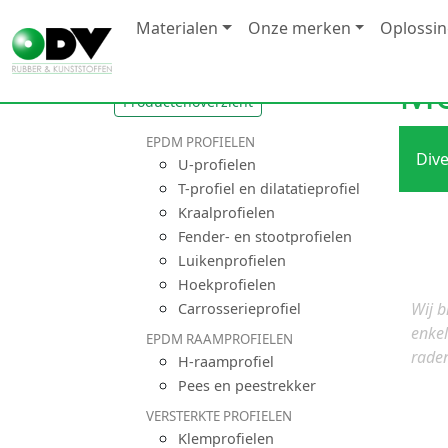
Materialen
Onze merken
Oplossi
Mo
Productenoverzicht
EPDM PROFIELEN
Div
U-profielen
T-profiel en dilatatieprofiel
Kraalprofielen
Fender- en stootprofielen
Luikenprofielen
Hoekprofielen
Wij b
Carrosserieprofiel
enkel
EPDM RAAMPROFIELEN
raden
H-raamprofiel
Pees en peestrekker
VERSTERKTE PROFIELEN
Klemprofielen