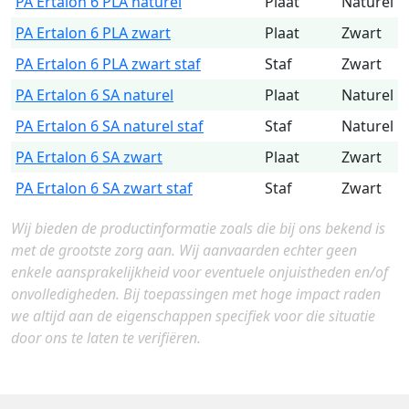
PA Ertalon 6 PLA naturel
Plaat
Naturel
PA Ertalon 6 PLA zwart
Plaat
Zwart
PA Ertalon 6 PLA zwart staf
Staf
Zwart
PA Ertalon 6 SA naturel
Plaat
Naturel
PA Ertalon 6 SA naturel staf
Staf
Naturel
PA Ertalon 6 SA zwart
Plaat
Zwart
PA Ertalon 6 SA zwart staf
Staf
Zwart
Wij bieden de productinformatie zoals die bij ons bekend is
met de grootste zorg aan. Wij aanvaarden echter geen
enkele aansprakelijkheid voor eventuele onjuistheden en/of
onvolledigheden. Bij toepassingen met hoge impact raden
we altijd aan de eigenschappen specifiek voor die situatie
door ons te laten te verifiëren.