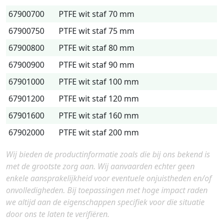
67900700
PTFE wit staf 70 mm
67900750
PTFE wit staf 75 mm
67900800
PTFE wit staf 80 mm
67900900
PTFE wit staf 90 mm
67901000
PTFE wit staf 100 mm
67901200
PTFE wit staf 120 mm
67901600
PTFE wit staf 160 mm
67902000
PTFE wit staf 200 mm
Wij bieden de productinformatie zoals die bij ons bekend is
met de grootste zorg aan. Wij aanvaarden echter geen
enkele aansprakelijkheid voor eventuele onjuistheden en/of
onvolledigheden. Bij toepassingen met hoge impact raden
we altijd aan de eigenschappen specifiek voor die situatie
door ons te laten te verifiëren.