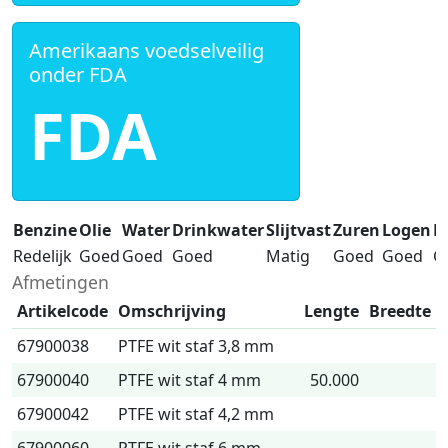
Amerikaans voedselveilig
onder FDA
FDA
Benzine
Olie
Water
Drinkwater
Slijtvast
Zuren
Logen
B
Redelijk
Goed
Goed
Goed
Matig
Goed
Goed
G
Afmetingen
Artikelcode
Omschrijving
Lengte
Breedte
67900038
PTFE wit staf 3,8 mm
67900040
PTFE wit staf 4 mm
50.000
67900042
PTFE wit staf 4,2 mm