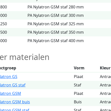
2800
PA Nylatron GSM staf 280 mm
3000
PA Nylatron GSM staf 300 mm
3250
PA Nylatron GSM staf 325 mm
3500
PA Nylatron GSM staf 350 mm
4000
PA Nylatron GSM staf 400 mm
er materialen
uctgroep
Vorm
Kleur
latron GS
Plaat
Antra
latron GS staf
Staf
Antra
latron GSM
Plaat
Antra
latron GSM buis
Buis
Antra
latron GSM staf
Staf
Antra