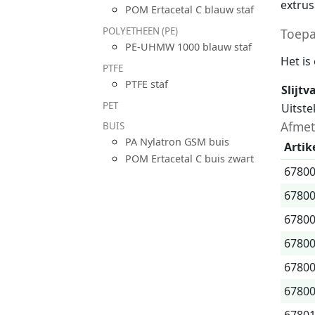
extrus
POM Ertacetal C blauw staf
POLYETHEEN (PE)
Toepa
PE-UHMW 1000 blauw staf
Het is
PTFE
PTFE staf
Slijtv
PET
Uitst
Afmet
BUIS
PA Nylatron GSM buis
Artik
POM Ertacetal C buis zwart
6780
6780
6780
6780
6780
6780