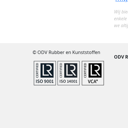
Wij bi
enkele
we alti
© ODV Rubber en Kunststoffen
ODV R