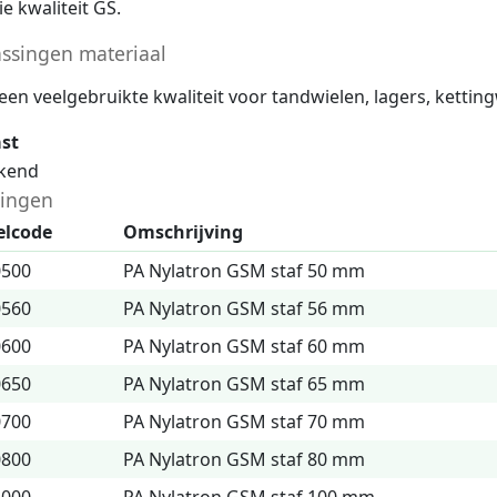
ie kwaliteit GS.
ssingen materiaal
 een veelgebruikte kwaliteit voor tandwielen, lagers, kettin
ast
ekend
ingen
elcode
Omschrijving
0500
PA Nylatron GSM staf 50 mm
0560
PA Nylatron GSM staf 56 mm
0600
PA Nylatron GSM staf 60 mm
0650
PA Nylatron GSM staf 65 mm
0700
PA Nylatron GSM staf 70 mm
0800
PA Nylatron GSM staf 80 mm