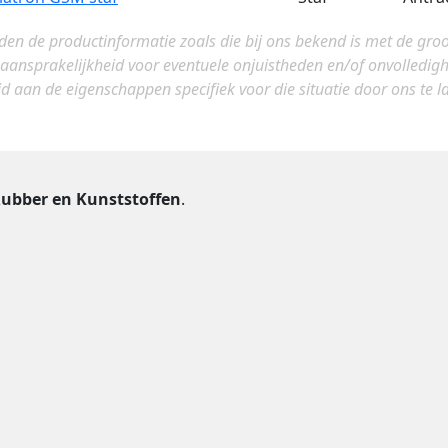
eden de productinformatie zoals die bij ons bekend is met de gro
 aansprakelijkheid voor eventuele onjuistheden en/of onvolledi
jd aan de eigenschappen specifiek voor die situatie door ons te lat
ubber en Kunststoffen
.