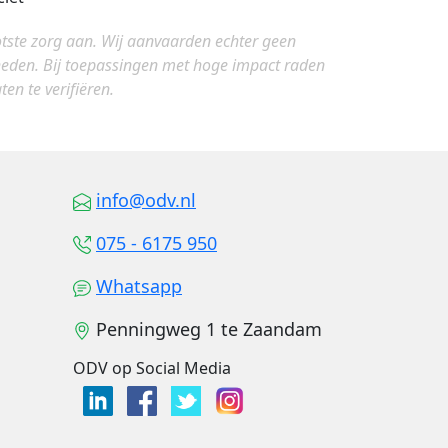
otste zorg aan. Wij aanvaarden echter geen
gheden. Bij toepassingen met hoge impact raden
en te verifiëren.
info@odv.nl
075 - 6175 950
Whatsapp
Penningweg 1 te Zaandam
ODV op Social Media