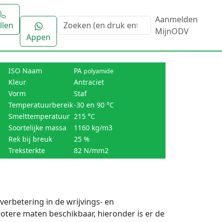
Aanmelden
llen
MijnODV
Appen
ISO Naam
PA
polyamide
Kleur
Antraciet
Vorm
Staf
Temperatuurbereik
-30 en 90 °C
Smelttemperatuur
215 °C
Soortelijke massa
1160 kg/m3
Rek bij breuk
25 %
Treksterkte
82 N/mm2
rbetering in de wrijvings- en
grotere maten beschikbaar, hieronder is er de