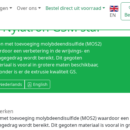
ngen
Over ons
Bestel direct uit voorraad
Be
EN
 Nylatron GSM staf
on met toevoeging molybdeendisulfide (MOS2)
door een verbetering in de wrijvings- en
tagegedrag wordt bereikt. Dit gegoten
riaal is vooral in grotere maten beschikbaar,
onder is er de extrusie kwaliteit GS.
Nederlands
English
erken
met toevoeging molybdeendisulfide (MOS2) waardoor een ve
gegedrag wordt bereikt. Dit gegoten materiaal is vooral in 