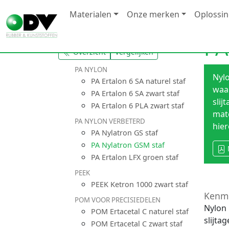
Materialen
Onze merken
Oplossi
PA
Overzicht
Vergelijken
PA NYLON
Nyl
PA Ertalon 6 SA naturel staf
waar
PA Ertalon 6 SA zwart staf
slij
PA Ertalon 6 PLA zwart staf
mate
PA NYLON VERBETERD
hier
PA Nylatron GS staf
PA Nylatron GSM staf
PA Ertalon LFX groen staf
PEEK
PEEK Ketron 1000 zwart staf
Kenm
POM VOOR PRECISIEDELEN
Nylon 
POM Ertacetal C naturel staf
slijta
POM Ertacetal C zwart staf